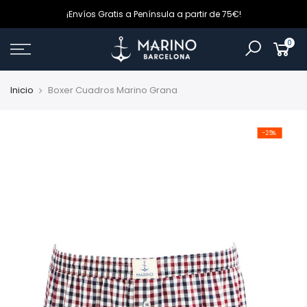
¡Envíos Gratis a Península a partir de 75€!
0
Inicio
Boxer Cuadros Marino Grana
-25%