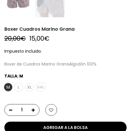
Boxer Cuadros Marino Grana
20,00€
15,00€
Impuesto incluido.
Boxer de Cuadros Marino GranaAlgodón 100%
TALLA:
M
M
L
XL
XXL
AGREGAR A LA BOLSA